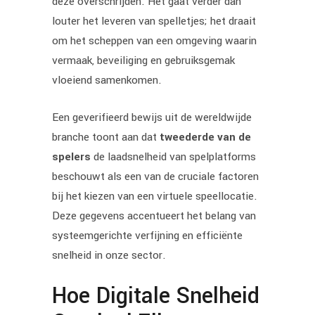
deze overschrijden. Het gaat verder dan
louter het leveren van spelletjes; het draait
om het scheppen van een omgeving waarin
vermaak, beveiliging en gebruiksgemak
vloeiend samenkomen.
Een geverifieerd bewijs uit de wereldwijde
branche toont aan dat
tweederde van de
spelers
de laadsnelheid van spelplatforms
beschouwt als een van de cruciale factoren
bij het kiezen van een virtuele speellocatie.
Deze gegevens accentueert het belang van
systeemgerichte verfijning en efficiënte
snelheid in onze sector.
Hoe Digitale Snelheid