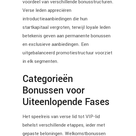
voordeel van verschillende bonusstructuren.
Verse leden appreciëren
introductieaanbiedingen die hun
startkapitaal vergroten, terwijl loyale leden
betekenis geven aan permanente bonussen
en exclusieve aanbiedingen. Een
uitgebalanceerd promotiestructuur voorziet
in elk segmenten.
Categorieën
Bonussen voor
Uiteenlopende Fases
Het speelreis van verse lid tot VIP-lid
behelst verschillende etappes, ieder met
gepaste beloningen. Welkomstbonussen