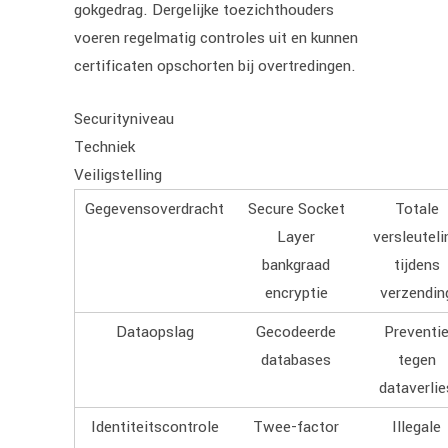
gokgedrag. Dergelijke toezichthouders
voeren regelmatig controles uit en kunnen
certificaten opschorten bij overtredingen.
Securityniveau
Techniek
Veiligstelling
Gegevensoverdracht
Secure Socket
Totale
Layer
versleuteli
bankgraad
tijdens
encryptie
verzendin
Dataopslag
Gecodeerde
Preventi
databases
tegen
dataverlie
Identiteitscontrole
Twee-factor
Illegale